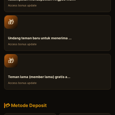
Access bonus update
🎁
Undang teman baru untuk menerima ...
Access bonus update
🎁
Teman lama (member lama) gratis a...
Access bonus update
💳 Metode Deposit