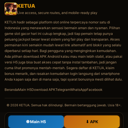
KETUA
Live access, secure routes, and mobile-ready play
KETUA hadir sebagai platform slot online terpercaya nomor satu di
Indonesia yang menawarkan sensasi bermain aman dan nyaman. Pilihan
game slot gacor hari ini cukup lengkap, jadi tiap pemain tetap punya
peluang jackpot besar lewat sistem yang fair play dan transparan. Akses
permainan kini semakin mudah lewat link alternatif anti blokir yang selalu
diperbarui setiap hari. Bagi pengguna yang menginginkan kemudahan.
Ada pilihan download APK Android kalau mau main lebih stabil, atau pakai
versi H5 juga bisa buat akses cepat tanpa instal tambahan, jadi jangan
cuma lihat promonya mentah-mentah. Segera daftar di KETUA, klaim
bonus menarik, dan rasakan kemudahan login langsung dari smartphone
Anda kapan saja dan di mana saja, tapi syarat bonusnya mesti dilihat dulu.
Beranda
Main H5
Download APK
Telegram
WhatsApp
Facebook
© 2026 KETUA. Semua hak dilindungi. Bermain bertanggung jawab. Usia 18+.
🌐 Main H5
⬇ APK