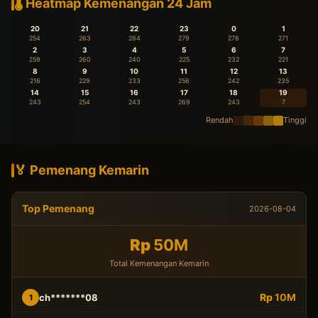
🌡 Heatmap Kemenangan 24 Jam
20
21
22
23
0
1
254
263
284
279
278
271
2
3
4
5
6
7
259
260
240
225
232
221
8
9
10
11
12
13
216
229
233
256
242
235
14
15
16
17
18
19
243
254
243
269
243
7
Rendah
Tinggi
🏅 Pemenang Kemarin
Top Pemenang
2026-08-04
Rp
50M
Total Kemenangan Kemarin
Rp
10M
ch*******08
1