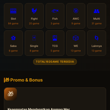
🎰
🐓
🐟
🎯
👥
Slot
Fight
Fish
AWC
Multi
84 game
20 game
3 game
9 game
31 game
⚽
🃏
🎴
🎲
🌀
Saba
Single
TCG
WE
Lainnya
6 game
8 game
5 game
13 game
13 game
TOTAL
192
GAME TERSEDIA
🎁 Promo & Bonus
🎁
Kesempatan Mendapatkan Angpao Mer...