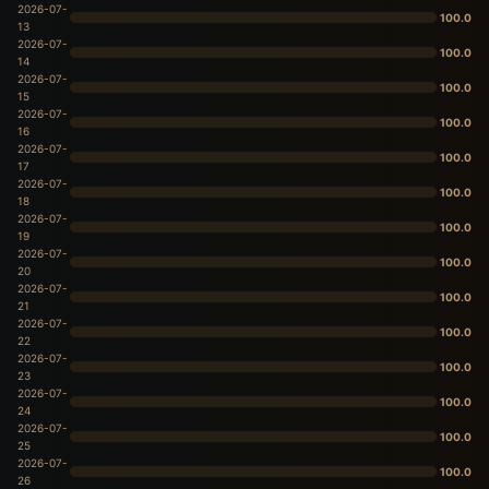
2026-07-
100.0
13
2026-07-
100.0
14
2026-07-
100.0
15
2026-07-
100.0
16
2026-07-
100.0
17
2026-07-
100.0
18
2026-07-
100.0
19
2026-07-
100.0
20
2026-07-
100.0
21
2026-07-
100.0
22
2026-07-
100.0
23
2026-07-
100.0
24
2026-07-
100.0
25
2026-07-
100.0
26