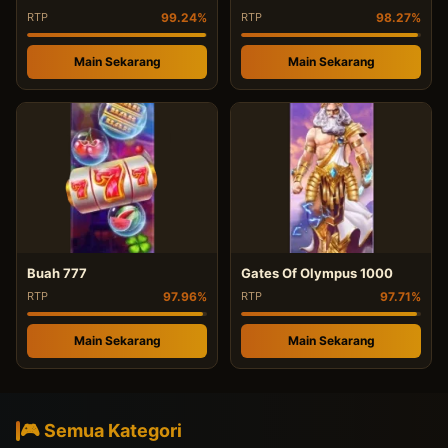
RTP
99.24%
RTP
98.27%
Main Sekarang
Main Sekarang
Buah 777
Gates Of Olympus 1000
RTP
97.96%
RTP
97.71%
Main Sekarang
Main Sekarang
🎮 Semua Kategori