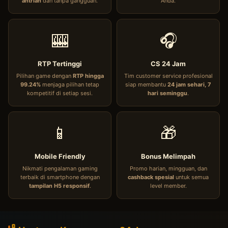
antrian
dan tanpa gangguan.
Anda.
🎰
🎧
RTP Tertinggi
CS 24 Jam
Pilihan game dengan
RTP hingga
Tim customer service profesional
99.24%
menjaga pilihan tetap
siap membantu
24 jam sehari, 7
kompetitif di setiap sesi.
hari seminggu
.
📱
🎁
Mobile Friendly
Bonus Melimpah
Nikmati pengalaman gaming
Promo harian, mingguan, dan
terbaik di smartphone dengan
cashback spesial
untuk semua
tampilan H5 responsif
.
level member.